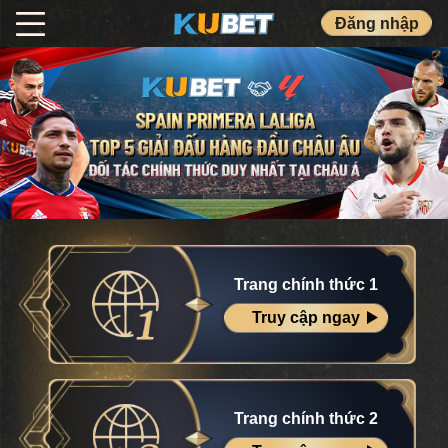
Skip
to
content
ĐĂNG KÝ +
ĐĂNG NHẬP
UNCATEGORIZED
POSTED ON
30/07/2025
BY
ADMIN
Sbobet Km88 – Nền Tảng Cá Cược Thể Thao Trực Tuyến
Uy Tín Hàng Đầu Sbobet Km88 là một trong những nền
tảng cá cược thể thao trực tuyến được đánh giá cao nhất
hiện nay tại Đông Nam Á, đặc biệt phổ biến tại Việt Nam.
Với trụ sở chính đặt tại Philippines và […]