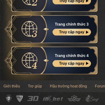
CONTINUE READING
→
Posted in
Uncategorized
Leave a comment
CASINO ONLINE KM88
Tìm hiểu về game tài xỉu Km88 hot nhất
mọi thời đại
POSTED ON
08/07/2025
BY
ADMIN
08
Th7
Tài xỉu đang là một tựa game cá cược hot nhất tại các nhà
cái hiện nay, đã có mặt tại nhà cái game tài xỉu Km88. Để
nắm trọn chơi trò cá cược này trong lòng bàn tay, hãy cùng
Km88 tìm hiểu tất tần tật mọi thứ về tựa game này nhé.
Game […]