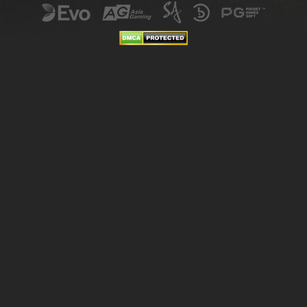
30
Th7
Những trò chơi NoHu Km88 bạn cần biết
Tìm hiểu về game tài xỉu Km88 hot nhất mọi thời
đại
Không chỉ có những trò chơi quen thuộc như là nổ hũ, tiến
lên miền nam, siboc, 3 cây… Mà còn có nhiều tựa game
Xổ số siêu tốc – Tham gia nhanh chóng hốt xèng
khác:
liền tay
Slot game
Cách đặt cược trò chơi United gaming Km88 – Rinh
tiền khủng
Những anh em khi tham gia trên thị trường cá cược chắc
cũng đã quen thuộc đối với cụm từ slot game. Slot Game là
một từ chỉ máy đánh bạc thường thấy trong những sòng
casino, nó bao gồm có 3 hay nhiều hàng ngang.
Game bài
Thể loại đa số anh em chơi yêu thích là game bài online trực
tuyến. Trong đó bao gồm có mậu binh, tài xỉu, rồng hổ,
sâm…