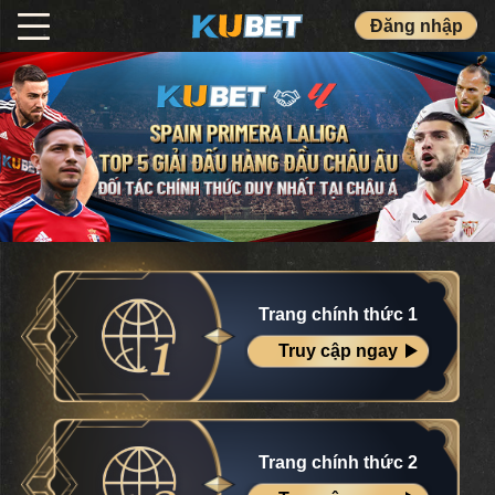
Skip
to
content
ĐĂNG KÝ +
ĐĂNG NHẬP
XỔ SỐ KM88
Xổ số siêu tốc – Tham gia nhanh
chóng hốt xèng liền tay
POSTED ON
08/07/2025
BY
ADMIN
08
Th7
Xổ số là một loại hình cá cược đã quá quen thuộc đối với